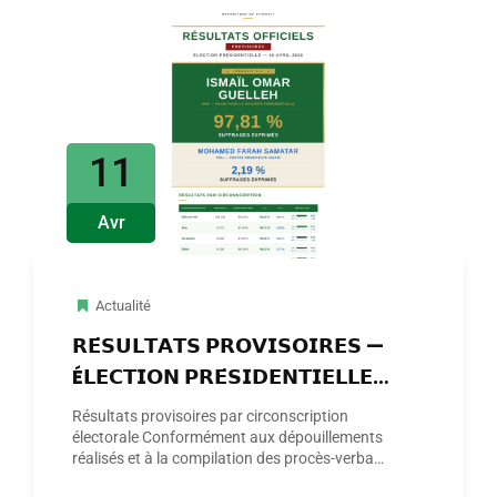
11
Avr
Actualité
𝗥𝗘́𝗦𝗨𝗟𝗧𝗔𝗧𝗦 𝗣𝗥𝗢𝗩𝗜𝗦𝗢𝗜𝗥𝗘𝗦 —
É𝗟𝗘𝗖𝗧𝗜𝗢𝗡 𝗣𝗥𝗘́𝗦𝗜𝗗𝗘𝗡𝗧𝗜𝗘𝗟𝗟𝗘
𝟭𝟬 𝗔𝗩𝗥𝗜𝗟 𝟮𝟬𝟮𝟲
Résultats provisoires par circonscription
électorale Conformément aux dépouillements
réalisés et à la compilation des procès-verbaux
des bureaux de vote, les…