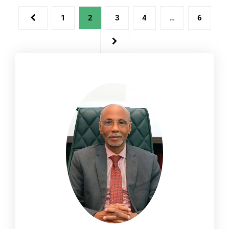
1
2
3
4
…
6