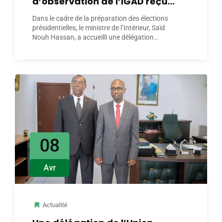
d’observation de l’IGAD reçue
au ministère de l’Intérieur
Dans le cadre de la préparation des élections
présidentielles, le ministre de l’Intérieur, Saïd
Nouh Hassan, a accueilli une délégation…
08
Avr
Actualité