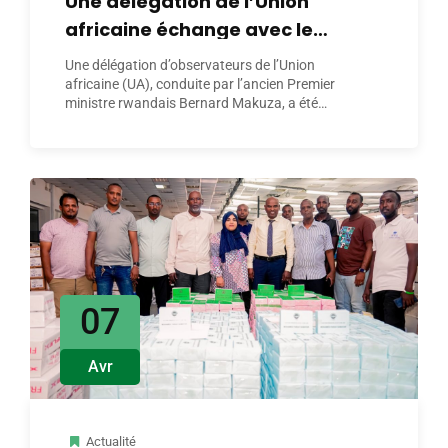
Une délégation de l’Union
africaine échange avec le
Ministre de l’Intérieur sur les
Une délégation d’observateurs de l’Union
élections présidentielles de
africaine (UA), conduite par l’ancien Premier
ministre rwandais Bernard Makuza, a été
2026
reçue par le…
07
Avr
Actualité