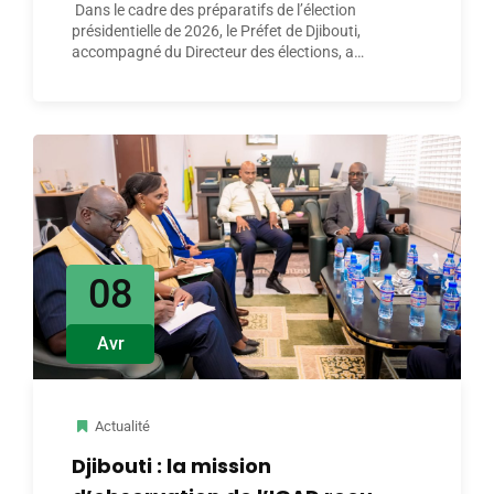
documents électoraux à la
Dans le cadre des préparatifs de l’élection
CENI
présidentielle de 2026, le Préfet de Djibouti,
accompagné du Directeur des élections, a…
08
Avr
Actualité
Djibouti : la mission