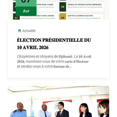
Avr
Actualité
É𝐋𝐄𝐂𝐓𝐈𝐎𝐍 𝐏𝐑É𝐒𝐈𝐃𝐄𝐍𝐓𝐈𝐄𝐋𝐋𝐄 𝐃𝐔
𝟏𝟎 𝐀𝐕𝐑𝐈𝐋 𝟐𝟎𝟐𝟔
Citoyennes et citoyens de 𝐃𝐣𝐢𝐛𝐨𝐮𝐭𝐢. Le 𝟏𝟎 𝐀𝐯𝐫𝐢𝐥
𝟐𝟎𝟐𝟔, munissez-vous de votre 𝐜𝐚𝐫𝐭𝐞 𝐝'é𝐥𝐞𝐜𝐭𝐞𝐮𝐫
et rendez-vous à votre 𝐛𝐮𝐫𝐞𝐚𝐮 𝐝𝐞…