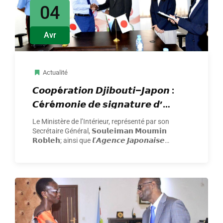
04
Avr
Actualité
𝘾𝙤𝙤𝙥é𝙧𝙖𝙩𝙞𝙤𝙣 𝘿𝙟𝙞𝙗𝙤𝙪𝙩𝙞–𝙅𝙖𝙥𝙤𝙣 :
𝘾é𝙧é𝙢𝙤𝙣𝙞𝙚 𝙙𝙚 𝙨𝙞𝙜𝙣𝙖𝙩𝙪𝙧𝙚 𝙙’𝙪𝙣
𝙡𝙤𝙩 𝙙𝙚 𝙢𝙖𝙩é𝙧𝙞𝙚𝙡𝙨
Le Ministère de l’Intérieur, représenté par son
Secrétaire Général, 𝗦𝗼𝘂𝗹𝗲𝗶𝗺𝗮𝗻 𝗠𝗼𝘂𝗺𝗶𝗻
𝗥𝗼𝗯𝗹𝗲𝗵; ainsi que 𝙡’𝘼𝙜𝙚𝙣𝙘𝙚 𝙅𝙖𝙥𝙤𝙣𝙖𝙞𝙨𝙚
𝙙𝙚 𝘾𝙤𝙤𝙥é𝙧𝙖𝙩𝙞𝙤𝙣 𝙄𝙣𝙩𝙚𝙧𝙣𝙖𝙩𝙞𝙤𝙣𝙖𝙡𝙚 (𝗝𝗜𝗖𝗔)
…