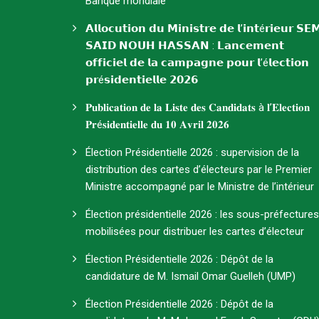
Banque mondiale
𝗔𝗹𝗹𝗼𝗰𝘂𝘁𝗶𝗼𝗻 𝗱𝘂 𝗠𝗶𝗻𝗶𝘀𝘁𝗿𝗲 𝗱𝗲 𝗹’𝗶𝗻𝘁é𝗿𝗶𝗲𝘂𝗿 𝗦𝗘
𝗦𝗔𝗜𝗗 𝗡𝗢𝗨𝗛 𝗛𝗔𝗦𝗦𝗔𝗡 : 𝗟𝗮𝗻𝗰𝗲𝗺𝗲𝗻𝘁
𝗼𝗳𝗳𝗶𝗰𝗶𝗲𝗹 𝗱𝗲 𝗹𝗮 𝗰𝗮𝗺𝗽𝗮𝗴𝗻𝗲 𝗽𝗼𝘂𝗿 𝗹’é𝗹𝗲𝗰𝘁𝗶𝗼𝗻
𝗽𝗿é𝘀𝗶𝗱𝗲𝗻𝘁𝗶𝗲𝗹𝗹𝗲 𝟮𝟬𝟮𝟲
𝐏𝐮𝐛𝐥𝐢𝐜𝐚𝐭𝐢𝐨𝐧 𝐝𝐞 𝐥𝐚 𝐋𝐢𝐬𝐭𝐞 𝐝𝐞𝐬 𝐂𝐚𝐧𝐝𝐢𝐝𝐚𝐭𝐬 à 𝐥’𝐄𝐥𝐞𝐜𝐭𝐢𝐨𝐧
𝐏𝐫é𝐬𝐢𝐝𝐞𝐧𝐭𝐢𝐞𝐥𝐥𝐞 𝐝𝐮 𝟏𝟎 𝐀𝐯𝐫𝐢𝐥 𝟐𝟎𝟐𝟔
Élection Présidentielle 2026 : supervision de la
distribution des cartes d’électeurs par le Premier
Ministre accompagné par le Ministre de l’intérieur
Élection présidentielle 2026 : les sous-préfectures
mobilisées pour distribuer les cartes d’électeur
Élection Présidentielle 2026 : Dépôt de la
candidature de M. Ismail Omar Guelleh (UMP)
Élection Présidentielle 2026 : Dépôt de la