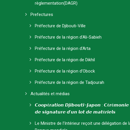
règlementation(DAGR)
Prefectures
Préfecture de Djibouti-Ville
Préfecture de la région d’Ali-Sabieh
Préfecture de la région d’Arta
Préfecture de la région de Dikhil
Préfecture de la région d’Obock
Préfecture de la région de Tadjourah
Actualités et médias
𝘾𝙤𝙤𝙥é𝙧𝙖𝙩𝙞𝙤𝙣 𝘿𝙟𝙞𝙗𝙤𝙪𝙩𝙞–𝙅𝙖𝙥𝙤𝙣 : 𝘾é𝙧é𝙢𝙤𝙣𝙞𝙚
𝙙𝙚 𝙨𝙞𝙜𝙣𝙖𝙩𝙪𝙧𝙚 𝙙’𝙪𝙣 𝙡𝙤𝙩 𝙙𝙚 𝙢𝙖𝙩é𝙧𝙞𝙚𝙡𝙨
Le Ministre de l’Intérieur reçoit une délégation de l