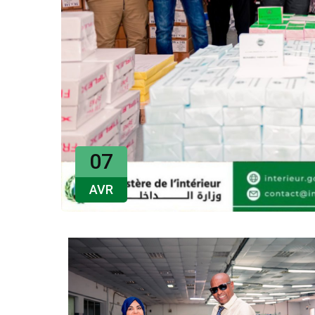
07
AVR