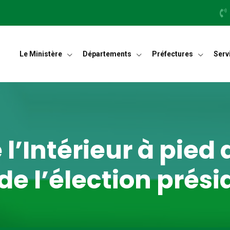
Le Ministère
Départements
Préfectures
Serv
 l’Intérieur à pie
de l’élection prési